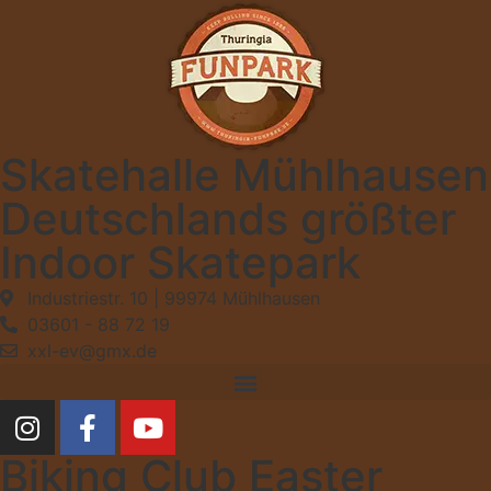
Skatehalle Mühlhausen
Deutschlands größter
Indoor Skatepark
Industriestr. 10 | 99974 Mühlhausen
03601 - 88 72 19
xxl-ev@gmx.de
Biking Club Easter